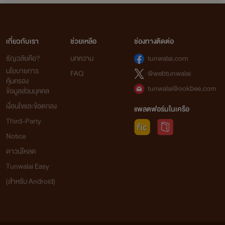
เกี่ยวกับเรา
ช่วยเหลือ
ช่องทางติดต่อ
ธัญวลัยคือ?
บทความ
tunwalai.com
นโยบายการ
FAQ
@webtunwalai
คุ้มครอง
tunwalai@ookbee.com
ข้อมูลส่วนบุคคล
เงื่อนไขและข้อตกลง
แพลตฟอร์มในเครือ
Third-Party
Notice
ดาวน์โหลด
Tunwalai Easy
(สำหรับ Android)