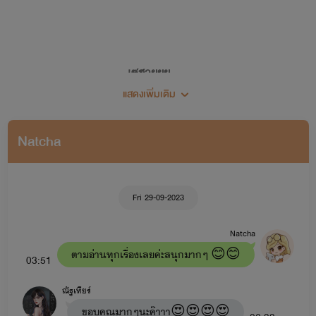
เซฮายยย...
แสดงเพิ่มเติม
ยินดีต้อนรับเข้าสู่โลกเขย่าขวัญ (เขย่าทำไม 555)
Natcha
🖋🍀แต่งนิยายครั้งแรก 28 พฤศจิกายน 2562🍀
Fri 29-09-2023
Natcha
ตามอ่านทุกเรื่องเลยค่ะสนุกมากๆ 😊😊
03:51
ณัฐเทียร์
ขอบคุณมากๆนะค๊าาา😍😍😍😍