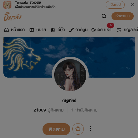
Tunwalai ธัญวลัย
เปิดแอป
เพื่อประสบการณ์ที่ดีกว่าบนมือถือ
เข้าสู่ระบบ
มาใหม่
หน้าแรก
นิยาย
อีบุ๊ก
การ์ตูน
ดรีมแชท
ธัญลิสต์
ณัฐเทียร์
21069
ผู้ติดตาม
1
กำลังติดตาม
ติดตาม