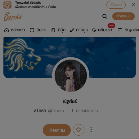
Tunwalai ธัญวลัย
เปิดแอป
เพื่อประสบการณ์ที่ดีกว่าบนมือถือ
เข้าสู่ระบบ
มาใหม่
หน้าแรก
นิยาย
อีบุ๊ก
การ์ตูน
ดรีมแชท
ธัญลิสต์
ณัฐเทียร์
21069
ผู้ติดตาม
1
กำลังติดตาม
ติดตาม