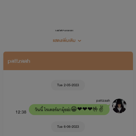
เซฮายยย...
แสดงเพิ่มเติม
ยินดีต้อนรับเข้าสู่โลกเขย่าขวัญ (เขย่าทำไม 555)
pattzaah
🖋🍀แต่งนิยายครั้งแรก 28 พฤศจิกายน 2562🍀
Tue 2-05-2023
pattzaah
วันนี้ ไรเตอร์มามุ้ยอ่ะ😁❤❤❤🤟✌
12:38
Tue 6-06-2023