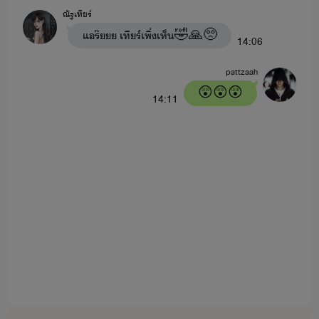
ณัฐเทียร์
แอร๊ยยย เทียร์เพิ่งเห็น🤣🙏🥺
14:06
pattzaah
😲😲😲
14:11