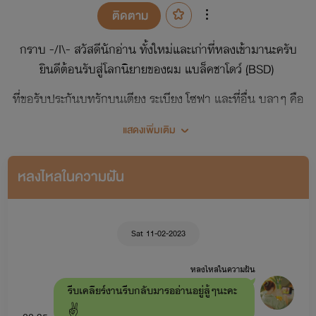
ติดตาม
กราบ -/I\- สวัสดีนักอ่าน ทั้งใหม่และเก่าที่หลงเข้ามานะครับ
ยินดีต้อนรับสู่โลกนิยายของผม แบล็คชาโดว์ (ฺBSD)
ที่ขอรับประกันบทรักบนเตียง ระเบียง โซฟา และที่อื่น บลาๆ คือ
แซ่บเลือดกันเดาหยด ติ๋งๆ เผ็ดร้อนพริกพันไร่ แน่นอนครับ
แสดงเพิ่มเติม
ถ้านิยายผมทำให้คุณหน้าแดง อย่าโทษผม โทษพระเอกของเราที่
มันแซ่บเกินก็พอครับ คอมเมนต์ได้ แซวได้ แต่อย่าจีบผมนะ เดี๋ยว
หลงไหลในความฝัน
นางเอกจะงอน
Sat 11-02-2023
หลงไหลในความฝัน
รีบเคลียร์งานรีบกลับมารออ่านอยู่สู้ๆนะคะ
✌️