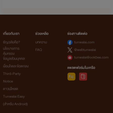
เกี่ยวกับเรา
ช่วยเหลือ
ช่องทางติดต่อ
ธัญวลัยคือ?
บทความ
tunwalai.com
นโยบายการ
FAQ
@webtunwalai
คุ้มครอง
tunwalai@ookbee.com
ข้อมูลส่วนบุคคล
เงื่อนไขและข้อตกลง
แพลตฟอร์มในเครือ
Third-Party
Notice
ดาวน์โหลด
Tunwalai Easy
(สำหรับ Android)