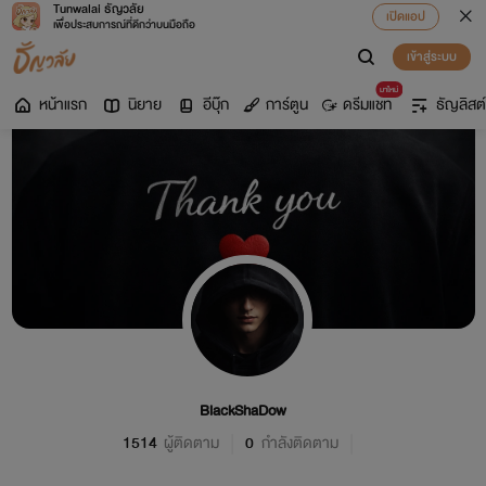
Tunwalai ธัญวลัย
เปิดแอป
เพื่อประสบการณ์ที่ดีกว่าบนมือถือ
เข้าสู่ระบบ
มาใหม่
หน้าแรก
นิยาย
อีบุ๊ก
การ์ตูน
ดรีมแชท
ธัญลิสต์
BlackShaDow
1514
ผู้ติดตาม
0
กำลังติดตาม