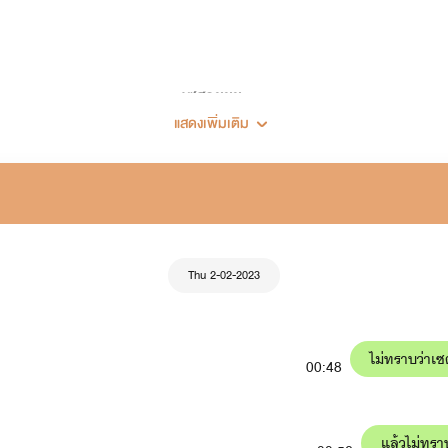
เซฮายยย...
แสดงเพิ่มเติม
ยินดีต้อนรับเข้าสู่โลกเขย่าขวัญ (เขย่าทำไม 555)
🖋🍀แต่งนิยายครั้งแรก 28 พฤศจิกายน 2562🍀
Thu 2-02-2023
ไม่ทราบว่าเ
00:48
แล้วไม่ทราบ