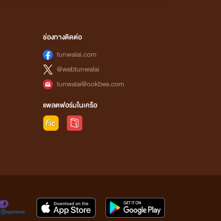
Nekoji 💭💉
ขอบคุณมากๆนะคะ🥹🥰
00:25
ช่องทางติดต่อ
tunwalai.com
Nekoji 💭💉
@webtunwalai
อมกับเรื่องอื่นๆนอกจากเรื่องในเซตมั้ยคะ
tunwalai@ookbee.com
แพลตฟอร์มในเครือ