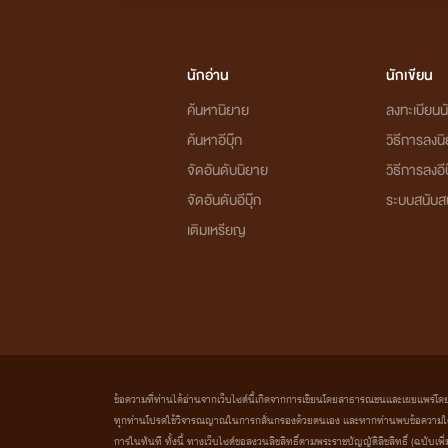
นักอ่าน
นักเขียน
ค้นหานิยาย
ลงทะเบียนนั
ค้นหาอีบุ๊ก
วิธีการลงน
จัดอันดับนิยาย
วิธีการลงอีบ
จัดอันดับอีบุ๊ก
ระบบสนับส
เติมเหรียญ
ณัฐเทียร์
ไม่เชื่อมค่ะ เซตนี้มาหลังเซต sevage 
ข้อความที่ท่านได้อ่านจากเว็บไซต์นี้เกิดจากการเขียนโดยสาธารณชนและเผยแพร่โดยอัตโน
ทุกท่านโปรดใช้วิจารณญาณในการกลั่นกรองด้วยตนเอง และหากท่านพบข้อความใดๆ 
การในทันที ทั้งนี้ ทางเว็บไซต์ขอสงวนลิขสิทธิ์ตามพระราชบัญญัติลิขสิทธิ์ (ฉบับเพิ