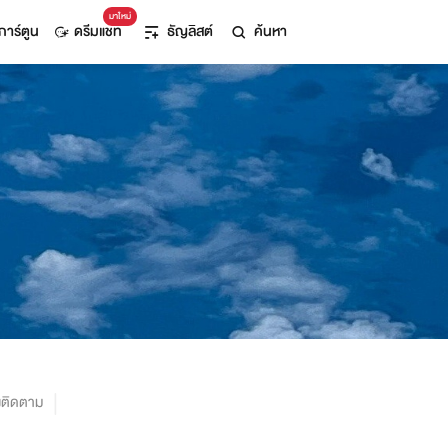
มาใหม่
การ์ตูน
ดรีมแชท
ธัญลิสต์
ค้นหา
งติดตาม