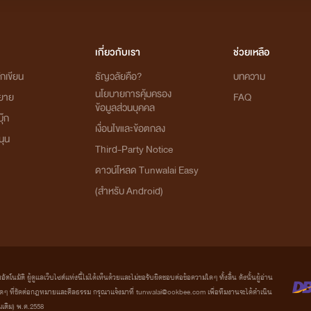
เกี่ยวกับเรา
ช่วยเหลือ
กเขียน
ธัญวลัยคือ?
บทความ
นโยบายการคุ้มครอง
ิยาย
FAQ
แล้วไม่ทราบว่าเซตcruelเชื่
00:28
ข้อมูลส่วนบุคคล
ุ๊ก
เงื่อนไขและข้อตกลง
นุน
Sat 11-03-2023
Third-Party Notice
ดาวน์โหลด Tunwalai Easy
(สำหรับ Android)
😍
13:30
มัติ ผู้ดูแลเว็บไซต์แห่งนี้ไม่ได้เห็นด้วยและไม่ขอรับผิดชอบต่อข้อความใดๆ ทั้งสิ้น ดังนั้นผู้อ่าน
ที่ขัดต่อกฎหมายและศีลธรรม กรุณาแจ้งมาที่ tunwalai@ookbee.com เพื่อทีมงานจะได้ดำเนิน
่มเติม) พ.ศ.2558