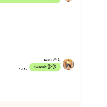
Nekoji 💭💉
ยังเลยค่ะ🥺🥺
19:42