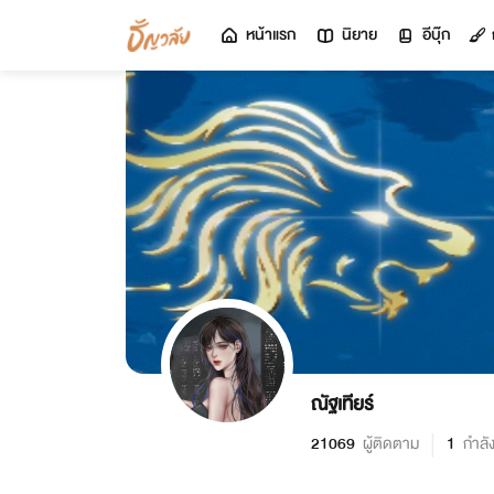
หน้าแรก
นิยาย
อีบุ๊ก
ณัฐเทียร์
21069
ผู้ติดตาม
1
กำลั