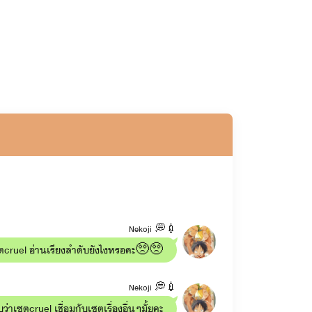
Nekoji 💭💉
ซตcruel อ่านเรียงลำดับยังไงหรอคะ🥺🥺
Nekoji 💭💉
ว่าเซตcruel เชื่อมกับเซตเรื่องอื่นๆมั้ยคะ