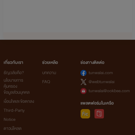
เกี่ยวกับเรา
ช่วยเหลือ
ช่องทางติดต่อ
ธัญวลัยคือ?
บทความ
tunwalai.com
นโยบายการ
FAQ
@webtunwalai
คุ้มครอง
tunwalai@ookbee.com
ข้อมูลส่วนบุคคล
เงื่อนไขและข้อตกลง
แพลตฟอร์มในเครือ
Third-Party
Notice
ดาวน์โหลด