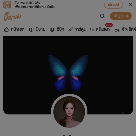
Tunwalai ธัญวลัย
เปิดแอป
เพื่อประสบการณ์ที่ดีกว่าบนมือถือ
เข้าสู่ระบบ
มาใหม่
หน้าแรก
นิยาย
อีบุ๊ก
การ์ตูน
ดรีมแชท
ธัญลิสต์