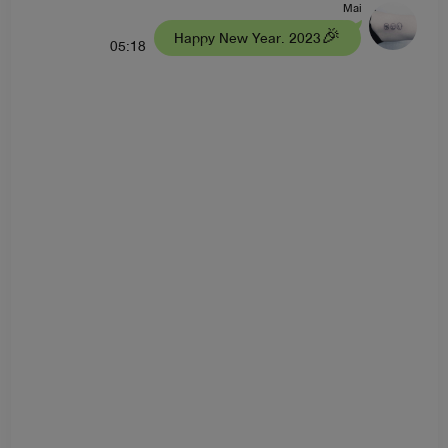
Mai
Happy New Year. 2023🎉
05:18
ขอให้สนุกและเพลิดเพลินไปกับนิยายของไรท์นะคะ ขอบคุณที่
ติดตามและสนับสนุนค่ะ
🖤🖤🖤🖤🖤🖤🖤🖤🖤🖤
By : มิสเอ็ม