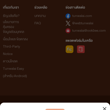
เกี่ยวกับเรา
ช่วยเหลือ
ช่องทางติดต่อ
ธัญวลัยคือ?
บทความ
tunwalai.com
นโยบายการ
FAQ
@webtunwalai
คุ้มครอง
tunwalai@ookbee.com
ข้อมูลส่วนบุคคล
เงื่อนไขและข้อตกลง
แพลตฟอร์มในเครือ
Third-Party
Notice
ดาวน์โหลด
Tunwalai Easy
(สำหรับ Android)
ข้อความที่ท่านได้อ่านจากเว็บไซต์นี้เกิดจากการเขียนโดยสาธารณชนและเผยแพร่โดยอัตโนมัติ ผู้ดูแล