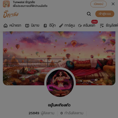
Tunwalai ธัญวลัย
เปิดแอป
เพื่อประสบการณ์ที่ดีกว่าบนมือถือ
เข้าสู่ระบบ
มาใหม่
หน้าแรก
นิยาย
อีบุ๊ก
การ์ตูน
ดรีมแชท
ธัญลิสต์
อยู่ในตะเกียงแก้ว
25849
ผู้ติดตาม
0
กำลังติดตาม